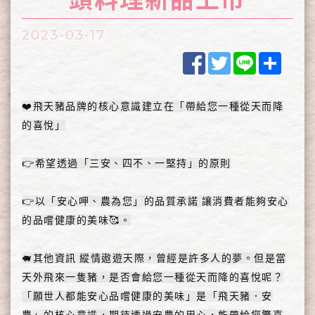
2023-03-17
Facebook
Twitter
Line
Shar
❤️飛天豬品牌的核心意識建立在「帶給您一種從天而降
的喜悅」
👉希望透過「三安、四不、一堅持」的原則
👉以「安心呷、農為您」的品質承諾 讓消費者能夠安心
的品嚐健康的美味🥰。
🐖其他資訊 縱情遨遊天際，曾經是許多人的夢。但是當
天外飛來一隻豬，是否會給您一種從天而降的喜悅呢？
「願世人都能安心品嚐健康的美味」是「飛天豬．安
農」的核心意識，期待透過安農的用心，能帶給您驚喜