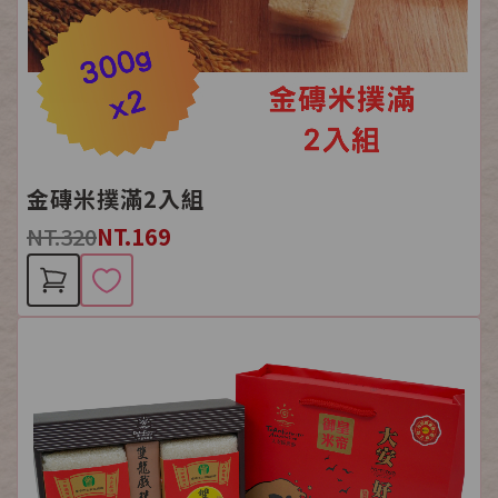
金磚米撲滿2入組
NT.320
NT.169