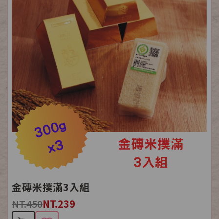
金磚米撲滿3入組
NT.450
NT.239