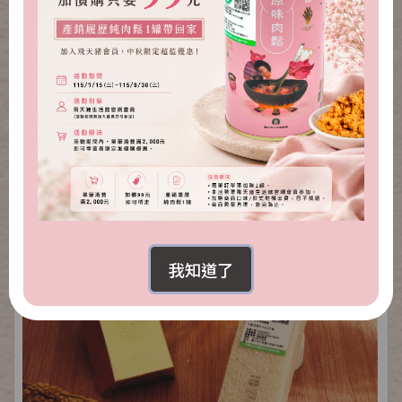
金磚肉鬆禮盒(原味+海苔芝麻)
NT.1,300
NT.739
我知道了