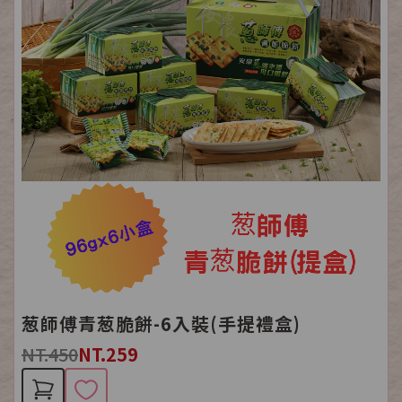
葱師傅青葱脆餅-6入裝(手提禮盒)
NT.450
NT.259