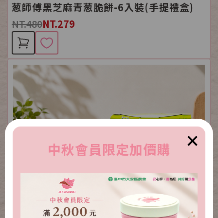
葱師傅黑芝麻青葱脆餅-6入裝(手提禮盒)
NT.480
NT.279
×
中秋會員限定加價購