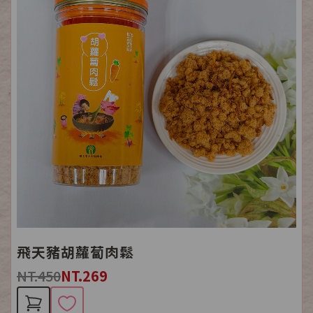
飛天豬胡蘿蔔肉鬆
NT.450
NT.269