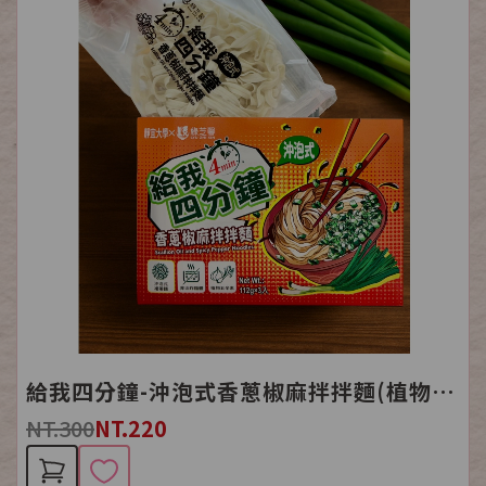
給我四分鐘-沖泡式香蔥椒麻拌拌麵(植物五辛素)
NT.300
NT.220