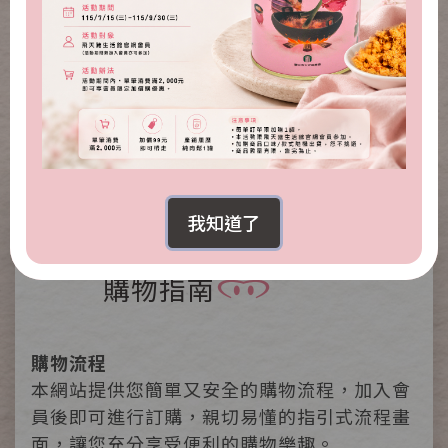
給我四分鐘-沖泡式雞汁蔥油拌拌麵(葷食)
NT.300
NT.220
我知道了
SHOPPING GUIDE
購物指南
購物流程
本網站提供您簡單又安全的購物流程，加入會
員後即可進行訂購，親切易懂的指引式流程畫
面，讓您充分享受便利的購物樂趣。