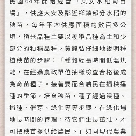
民國64年開始經營「東安水稻育苗
場」，供應大安及鄰近鄉鎮部分水稻的
秧苗，每年平均供應面積約數百多公
頃，稻米品種主要以稉稻品種為主和少
部分的秈稻品種。黃毅弘仔細地說明種
植秧苗的步驟：「種榖經長時間低溫烘
乾，在經過農政單位抽樣檢查合格後成
為育苗種子。接著要配合農民在插秧播
種的季節，培育秧苗，種子經過浸種、
播種、催芽、綠化等等步驟，在綠化場
地長時間的管理，待它們生長茁壯，才
可把秧苗提供給農民。」如同現代農業