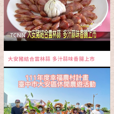
大安豬結合雲林蒜 多汁蒜味香腸上市