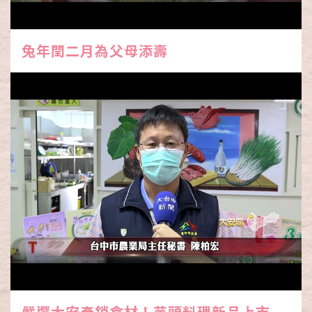
兔年閏二月為父母添壽
嚴選大安產銷食材！芋頭料理新品上市