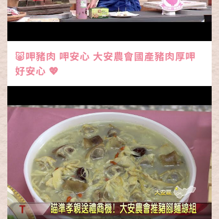
🐷呷豬肉 呷安心 大安農會國產豬肉厚呷
好安心 💖